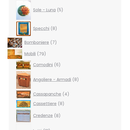
5
products
Sole - Luna
5
8
Specchi
8
products
7
Bomboniere
7
products
79
Mobili
79
products
6
Comodini
6
products
8
products
Angoliere - Armadi
8
4
Cassapanche
4
products
8
Cassettiere
8
products
8
Credenze
8
products
21