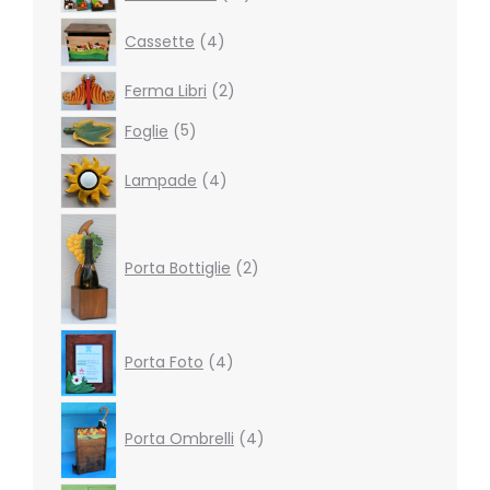
products
4
Cassette
4
products
2
Ferma Libri
2
products
5
Foglie
5
products
4
Lampade
4
products
2
products
Porta Bottiglie
2
4
Porta Foto
4
products
4
products
Porta Ombrelli
4