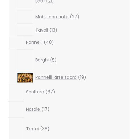
Letti
21
products
27
Mobili con ante
27
products
13
Tavoli
13
products
48
Pannelli
48
products
5
products
Borghi
5
19
Pannelli-arte sacra
19
products
67
Sculture
67
products
17
Natale
17
products
38
products
Trofei
38