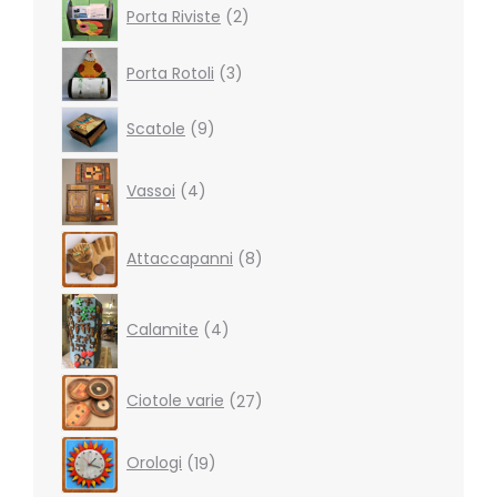
2
Porta Riviste
2
products
3
Porta Rotoli
3
products
9
Scatole
9
products
4
Vassoi
4
products
8
Attaccapanni
8
products
4
products
Calamite
4
27
Ciotole varie
27
products
19
Orologi
19
products