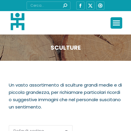
Cerca:
Facebook
X
Dribbble
page
page
page
opens
opens
opens
in
in
in
new
new
new
window
window
window
SCULTURE
Tu sei qui:
Un vasto assortimento di sculture grandi medie e di
piccola grandezza, per richiamare particolari ricordi
o suggestive immagini che nel personale suscitano
un sentimento.