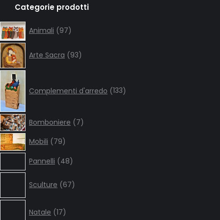
Categorie prodotti
opens
opens
opens
opens
in
in
in
in
97
Animali
97
products
new
new
new
new
93
window
window
window
window
Arte Sacra
93
products
133
products
Complementi d'arredo
133
7
Bomboniere
7
products
79
Mobili
79
products
48
Pannelli
48
products
67
Sculture
67
products
17
Natale
17
products