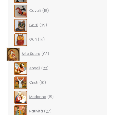
16
Cavalli
16
products
39
Gatti
39
products
14
Gufi
14
products
93
Arte Sacra
93
products
22
Angeli
22
products
10
Cristi
10
products
15
Madonne
15
products
27
Natività
27
products