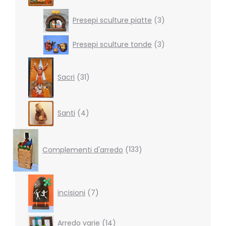
3
Presepi sculture piatte
3
products
3
Presepi sculture tonde
3
products
31
products
Sacri
31
4
Santi
4
products
133
products
Complementi d'arredo
133
7
products
incisioni
7
14
Arredo varie
14