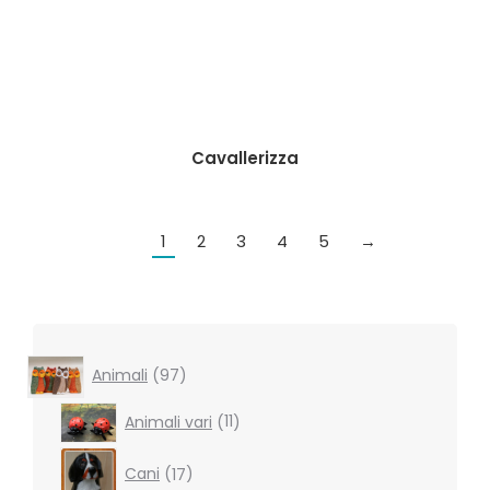
Cavallerizza
1
2
3
4
5
→
97
Animali
97
products
11
Animali vari
11
products
17
Cani
17
products