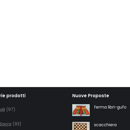
ie prodotti
Nuove Proposte
97
ferma libri-gufo
ali
97
products
93
 Sacra
93
scacchiera
products