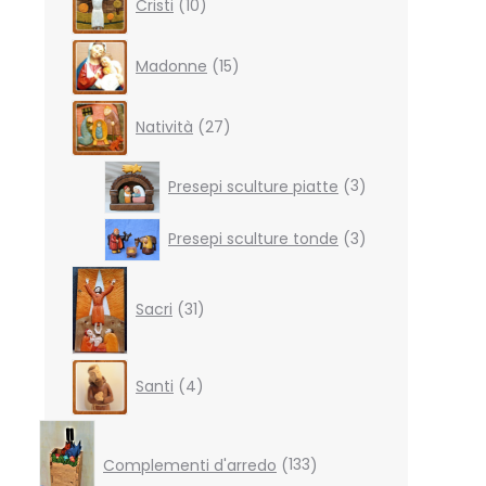
Cristi
10
products
15
Madonne
15
products
27
Natività
27
products
3
Presepi sculture piatte
3
products
3
Presepi sculture tonde
3
products
31
products
Sacri
31
4
Santi
4
products
133
products
Complementi d'arredo
133