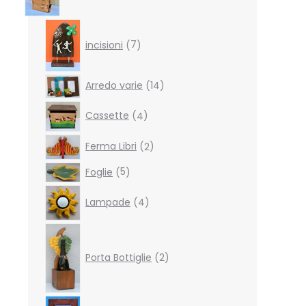
7
products
incisioni
7
14
Arredo varie
14
products
4
Cassette
4
products
2
Ferma Libri
2
products
5
Foglie
5
products
4
Lampade
4
products
2
products
Porta Bottiglie
2
4