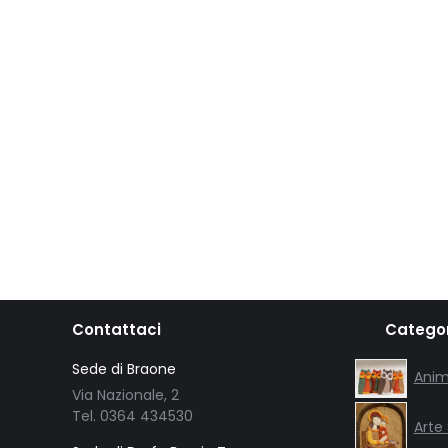
Contattaci
Categor
Sede di Braone
Anim
Via Nazionale, 2
Tel. 0364 434530
Arte