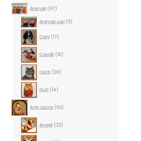
97
Animali
97
products
11
Animali vari
11
products
17
Cani
17
products
16
Cavalli
16
products
39
Gatti
39
products
14
Gufi
14
products
93
Arte Sacra
93
products
22
Angeli
22
products
10