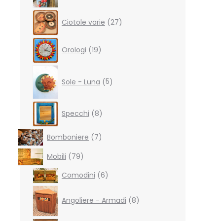
27
Ciotole varie
27
products
19
Orologi
19
products
5
products
Sole - Luna
5
8
Specchi
8
products
7
Bomboniere
7
products
79
Mobili
79
products
6
Comodini
6
products
8
products
Angoliere - Armadi
8