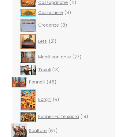
4
Cassapanche
4
products
8
Cassettiere
8
products
8
Credenze
8
products
21
Letti
21
products
27
Mobili con ante
27
products
13
Tavoli
13
products
48
Pannelli
48
products
5
products
Borghi
5
19
Pannelli-arte sacra
19
products
67
Sculture
67
products