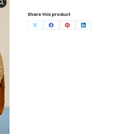
Share this product
Condividi
Condividi
Condividi
Condividi
su
su
su
su
X
Facebook
Pinterest
LinkedIn