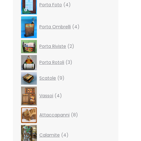
Porta Foto
4
products
4
products
Porta Ombrelli
4
2
Porta Riviste
2
products
3
Porta Rotoli
3
products
9
Scatole
9
products
4
Vassoi
4
products
8
Attaccapanni
8
products
4
products
Calamite
4