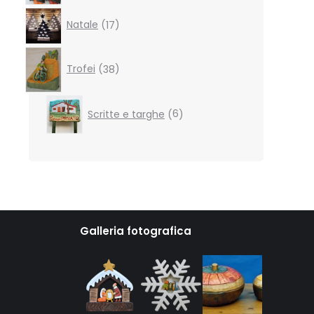
17
Natale
17
products
38
products
Trofei
38
6
Scritte e targhe
6
products
Galleria fotografica